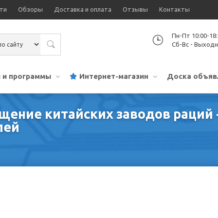
ти
Обзоры
Доставка и оплата
Отзывы
Контакты
Пн-Пт 10:00-18
Сб-Вс - Выход
 и программы
Интернет-магазин
Доска объяв
ещение китайских заводов раций -
лей