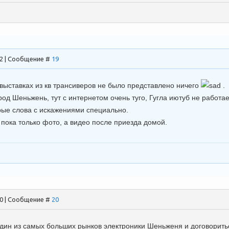
52 | Сообщение #
19
 выставках из кв трансиверов не было представлено ничего
.
род Шеньжень, тут с интернетом очень туго, Гугла иютуб не работ
ые слова с искажениями специально.
пока только фото, а видео после приезда домой.
10 | Сообщение #
20
один из самых больших рынков электроники Шеньженя и договоритьс