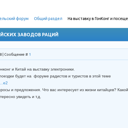
ельский форум
»
Общий раздел
»
На выставку в ГонКонг и посещ
)
АЙСКИХ ЗАВОДОВ РАЦИЙ
18 | Сообщение #
1
нконг и Китай на выставку электроники.
оездки будет на форуме радистов и туристов в этой теме
...e2
росы и предложения. Что вас интересует из жизни китайцев? Какой
ересно увидеть и т.д.