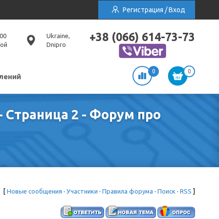
Регистрация / Вход
+38 (066) 614-73-73
:00
Ukraine,
ной
Dnipro
0
0
лений
 Страница 2 - Форум про
[
Новые сообщения
·
Участники
·
Правила форума
·
Поиск
·
RSS
]