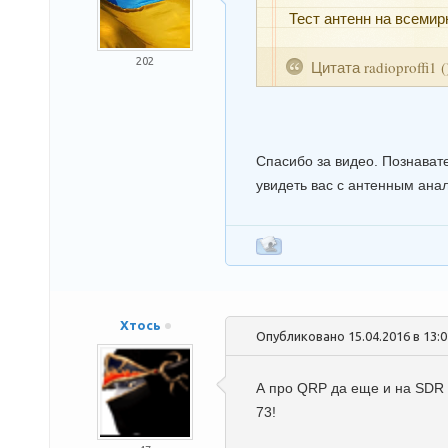
Тест антенн на всемир
202
Цитата
radioproffi1
(
Спасибо за видео. Познава
увидеть вас с антенным ан
Хтось
Опубликовано 15.04.2016 в 13:
А про QRP да еще и на SDR
73!