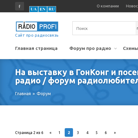
О компании
Новос
Сайт про радиосвязь
Главная страница
Форум про радио
Схемы
На выставку в ГонКонг и пос
радио / форум радиолюбите
Главная
»
Форум
2
Страница
2
из
6
«
1
3
4
5
6
»